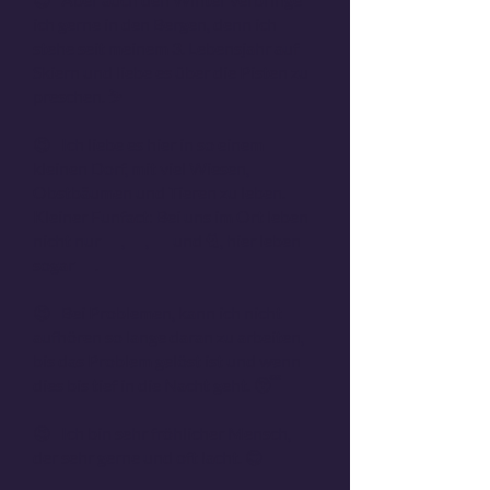
ich gerne in den Bergen, denn ich
stehe seit meinem 3. Lebensjahr auf
Skiern und liebe es über die Pisten zu
preschen. ⛷️
😉 Ich liebe es hier in so einem
kleinen Dorf, mit viel Wiesen,
Obstbäumen und Tieren zu leben.
Kleiner Funfact: Bei uns im Ort leben
nicht nur 🐄, 🐐, 🦮 und 🐈, hier leben
sogar 🐫.
😉 Bei Problemen, kann ich nicht
aufhören so lange daran zu arbeiten,
bis das Problem gelöst ist und wenn
dies bis tief in die Nacht geht. 😴
😉 Ich bin sehr fröhlicher Mensch,
der sehr gerne und oft lacht. 😊