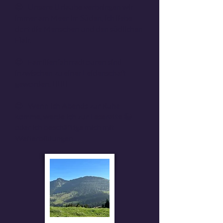
😉 Unsere Urlaube verbringen wir
immer am Meer im Süden, ich liebe
dort die Menschen und den südlichen
Flair. 🌊
😉 Familienfahrradtouren sind
inzwischen zu einer Leidenschaft
geworden. 🚴🏻‍♀️
😉 Wenn ich Abends zur Ruhe
komme, werde ich zur Leseratte 📚
oder ich beschäftige mich mit
Weiterbildungen 👩🏻‍🏫