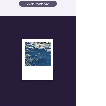
Work with Me
Hier noch ein paar Facts
über mich
😉 Ich liebe es mit meiner Familie im
Sommer im Allgäu oder in den Alpen
zu wandern. ⛰️
😉 Aber auch den Winter verbringe