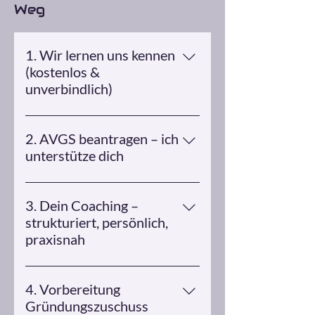
Weg
1. Wir lernen uns kennen
(kostenlos &
unverbindlich)
In unserem Erstgespräch schauen
wir, wo du gerade stehst, was dich
2. AVGS beantragen – ich
bremst und was dich antreibt.
unterstütze dich
Ich zeige dir, welche Unterlagen du
brauchst, wie du deinen Antrag
3. Dein Coaching –
formulierst und begleite dich beim
strukturiert, persönlich,
Kontakt mit der Agentur.
praxisnah
In 1:1-Sessions (online) arbeiten wir
an: 💡deiner Geschäftsidee 💡
4. Vorbereitung
deinem Angebot und deiner
Gründungszuschuss