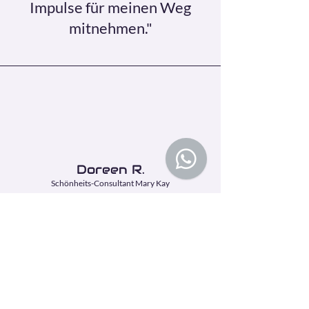
Impulse für meinen Weg
mitnehmen."
Doreen R.
Schönheits-Consultant Mary Kay
" Sie hat sich intensiv mit
meiner individuellen
Situation
auseinandergesetzt und mir
maßgeschneiderte Tipps und