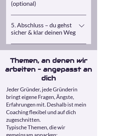
Zielgruppe 💡deinem Business- &
(optional)
Finanzplan 💡deiner Marketing-
Ich unterstütze dich bei der
und Vertriebsstrategie 💡allen
fachkundigen Stellungnahme und
Themen, die dir wichtig sind
5. Abschluss – du gehst
dem Antrag für den
sicher & klar deinen Weg
Gründungszuschuss.
Am Ende hast du nicht nur
Unterlagen, sondern ein stabiles
Themen, an denen wir
Konzept – und vor allem: ein gutes
Gefühl.
arbeiten – angepasst an
dich
Jeder Gründer, jede Gründerin
bringt eigene Fragen, Ängste,
Erfahrungen mit. Deshalb ist mein
Coaching flexibel und auf dich
zugeschnitten.
Typische Themen, die wir
gemeinsam anpacken: